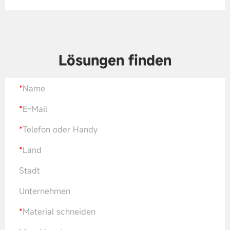
Lösungen finden
*
Name
*
E-Mail
*
Telefon oder Handy
*
Land
Stadt
Unternehmen
*
Material schneiden