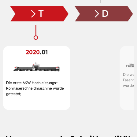
T
D
2020
.01
Die wel
Fasenro
Die erste 6KW Hochleistungs-
wurde a
Rohrlaserschneidmaschine wurde
getestet;